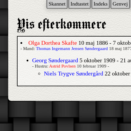
Skannet
Indtastet
Indeks
Genvej
Olga Dorthea Skafte
10 maj 1886 - 7 oktob
- Mand:
Thomas Ingemann Jensen Søndergaard
18 maj 1877
Georg Søndergaard
5 oktober 1909 - 21 a
- Hustru:
Astrid Povlsen
10 februar 1909 -
Niels Trygve Søndergård
22 oktober