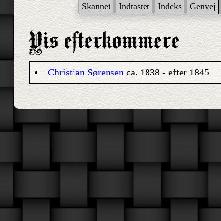
Skannet
Indtastet
Indeks
Genvej
Christian Sørensen
ca. 1838 - efter 1845