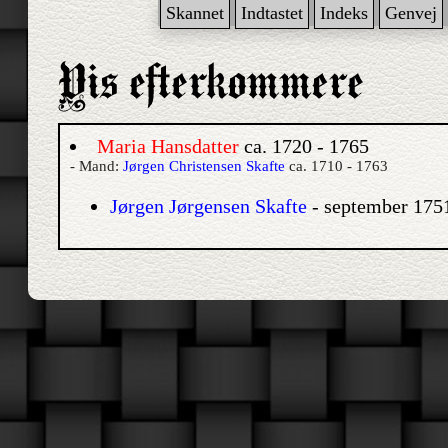
Skannet
Indtastet
Indeks
Genvej
Maria Hansdatter
ca. 1720 - 1765
- Mand:
Jørgen Christensen Skafte
ca. 1710 - 1763
Jørgen Jørgensen Skafte
- september 175