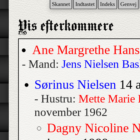
Skannet
Indtastet
Indeks
Genvej
Ane Margrethe Hans
- Mand:
Jens Nielsen Ba
Sørinus Nielsen
14 a
- Hustru:
Mette Marie 
november 1962
Dagny Nicoline N