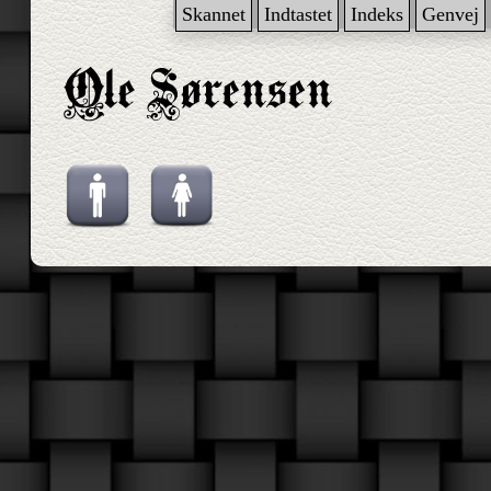
Skannet
Indtastet
Indeks
Genvej