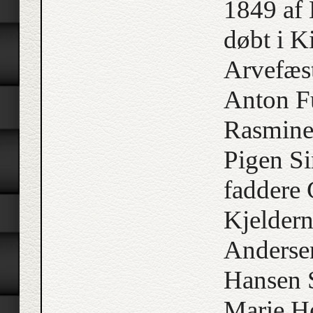
1849 af 
døbt i K
Arvefæs
Anton F
Rasmine
Pigen Si
faddere
Kjelder
Anderse
Hansen S
Marie He