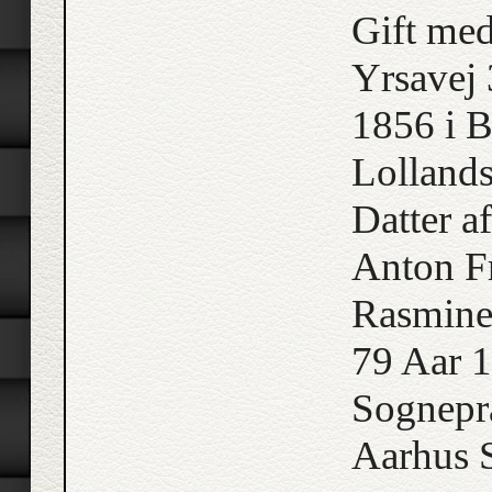
Gift me
Yrsavej 
1856 i 
Lolland
Datter 
Anton Fr
Rasmine
79 Aar 1
Sognepræ
Aarhus S