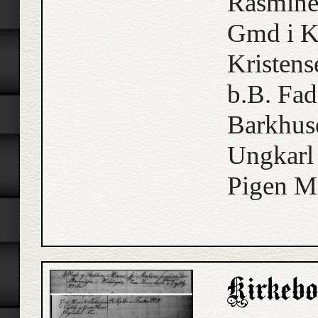
Rasmine
Gmd i K
Kristen
b.B. Fad
Barkhus
Ungkarl 
Pigen Ma