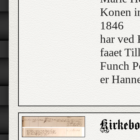
Konen i
1846
har ved 
faaet Til
Funch Pe
er Hann