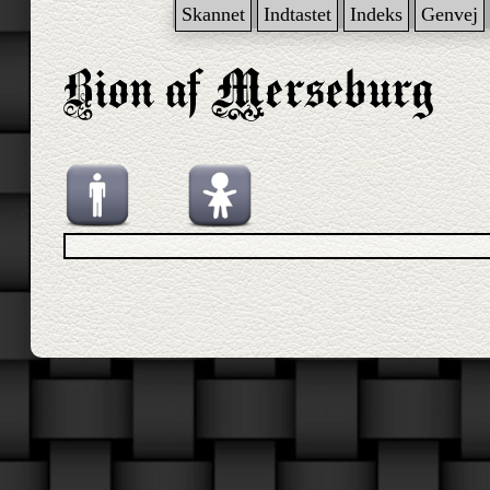
Skannet
Indtastet
Indeks
Genvej