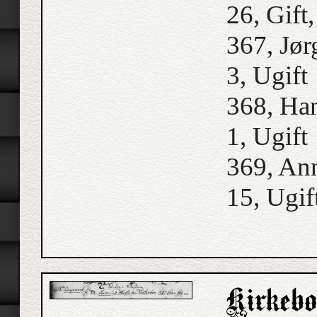
26, Gift,
367, Jø
3, Ugift
368, Ha
1, Ugift
369, Ann
15, Ugif