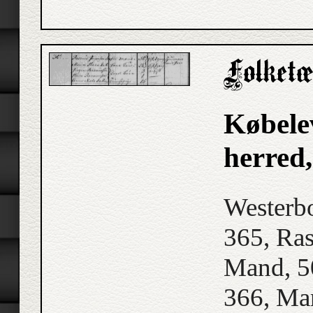
Købele
herred
Westerbo
365, Ras
Mand, 5
366, Mar