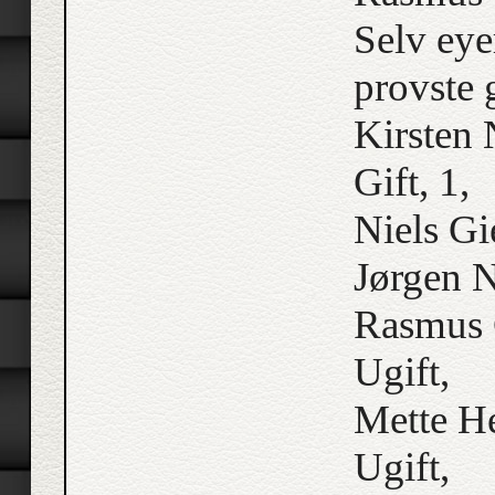
Selv eye
provste 
Kirsten 
Gift, 1,
Niels Gie
Jørgen N
Rasmus C
Ugift,
Mette He
Ugift,