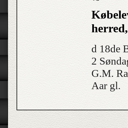
Købele
herred
d 18de 
2 Søndag
G.M. Ras
Aar gl.