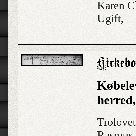
Karen Cl
Ugift,
Købele
herred
Trolove
Rasmus