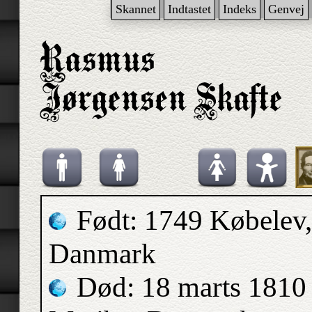
Skannet
Indtastet
Indeks
Genvej
Født: 1749 Købelev,
Danmark
Død: 18 marts 1810 