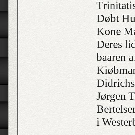
Trinitat
Døbt Hu
Kone Ma
Deres l
baaren a
Kiøbma
Didrichs
Jørgen T
Bertelse
i Wester