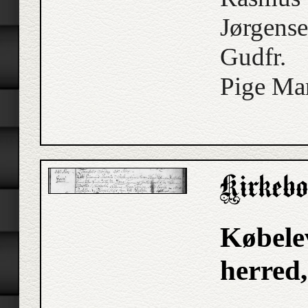
Jørgense
Gudfr.
Pige Mar
Købele
herred