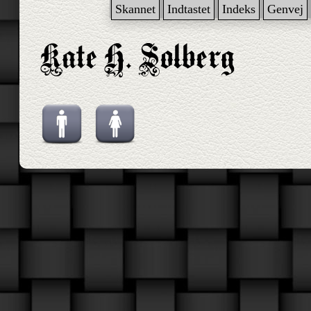
Skannet
Indtastet
Indeks
Genvej