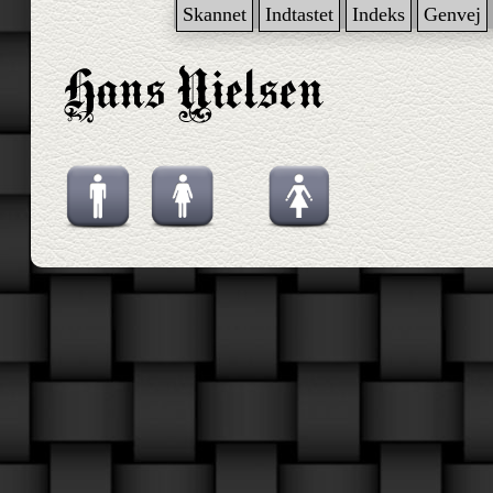
Skannet
Indtastet
Indeks
Genvej