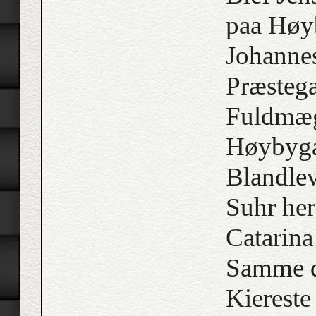
paa Høyb
Johannes
Præstega
Fuldmæg
Høybyga
Blandlev
Suhr her
Catarina
Samme d
Kiereste