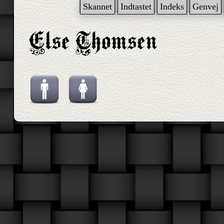
Skannet
Indtastet
Indeks
Genvej