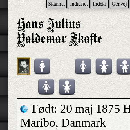
Skannet
Indtastet
Indeks
Genvej
Født: 20 maj 1875 H
Maribo, Danmark