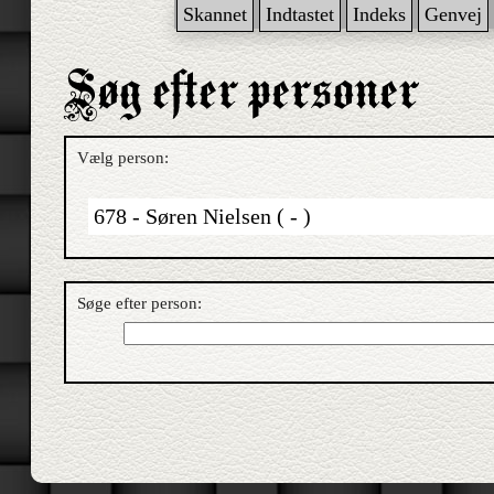
Skannet
Indtastet
Indeks
Genvej
Vælg person:
678 - Søren Nielsen ( - )
Søge efter person: