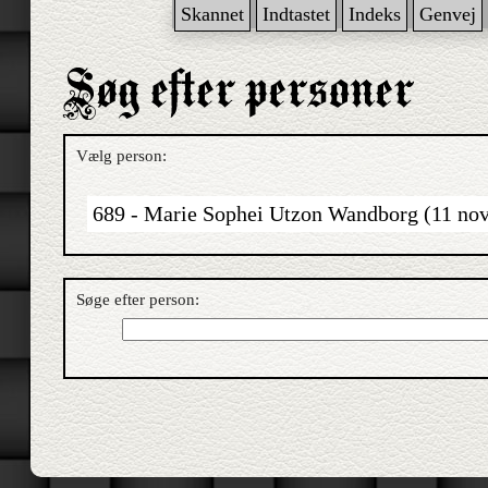
Skannet
Indtastet
Indeks
Genvej
Vælg person:
689 - Marie Sophei Utzon Wandborg (11 no
Søge efter person: