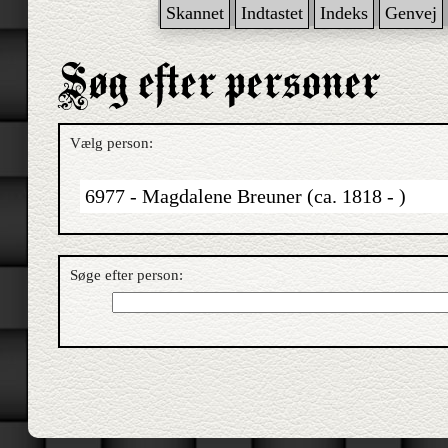
Skannet
Indtastet
Indeks
Genvej
Vælg person:
6977 - Magdalene Breuner (ca. 1818 - )
Søge efter person: