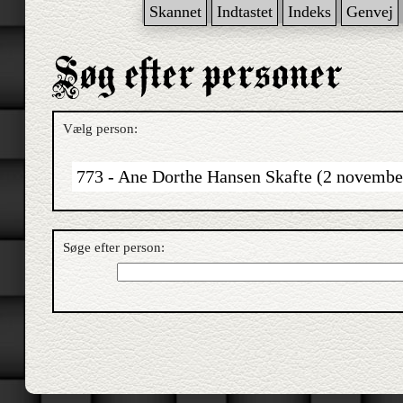
Skannet
Indtastet
Indeks
Genvej
Vælg person:
773 - Ane Dorthe Hansen Skafte (2 november
Søge efter person: