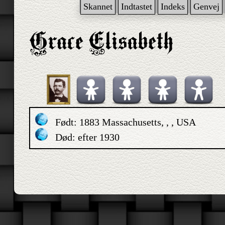
Skannet
Indtastet
Indeks
Genvej
Født: 1883 Massachusetts, , , USA
Død: efter 1930